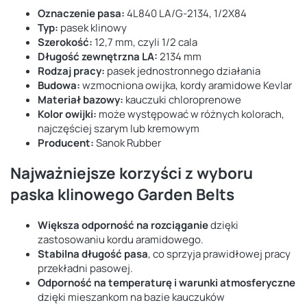
Oznaczenie pasa:
4L840 LA/G-2134, 1/2X84
Typ:
pasek klinowy
Szerokość:
12,7 mm, czyli 1/2 cala
Długość zewnętrzna LA:
2134 mm
Rodzaj pracy:
pasek jednostronnego działania
Budowa:
wzmocniona owijka, kordy aramidowe Kevlar
Materiał bazowy:
kauczuki chloroprenowe
Kolor owijki:
może występować w różnych kolorach,
najczęściej szarym lub kremowym
Producent:
Sanok Rubber
Najważniejsze korzyści z wyboru
paska klinowego Garden Belts
Większa odporność na rozciąganie
dzięki
zastosowaniu kordu aramidowego.
Stabilna długość pasa
, co sprzyja prawidłowej pracy
przekładni pasowej.
Odporność na temperaturę i warunki atmosferyczne
dzięki mieszankom na bazie kauczuków