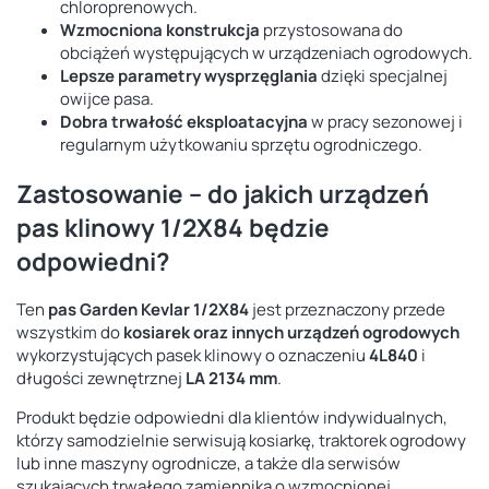
chloroprenowych.
Wzmocniona konstrukcja
przystosowana do
obciążeń występujących w urządzeniach ogrodowych.
Lepsze parametry wysprzęglania
dzięki specjalnej
owijce pasa.
Dobra trwałość eksploatacyjna
w pracy sezonowej i
regularnym użytkowaniu sprzętu ogrodniczego.
Zastosowanie – do jakich urządzeń
pas klinowy 1/2X84 będzie
odpowiedni?
Ten
pas Garden Kevlar 1/2X84
jest przeznaczony przede
wszystkim do
kosiarek oraz innych urządzeń ogrodowych
wykorzystujących pasek klinowy o oznaczeniu
4L840
i
długości zewnętrznej
LA 2134 mm
.
Produkt będzie odpowiedni dla klientów indywidualnych,
którzy samodzielnie serwisują kosiarkę, traktorek ogrodowy
lub inne maszyny ogrodnicze, a także dla serwisów
szukających trwałego zamiennika o wzmocnionej