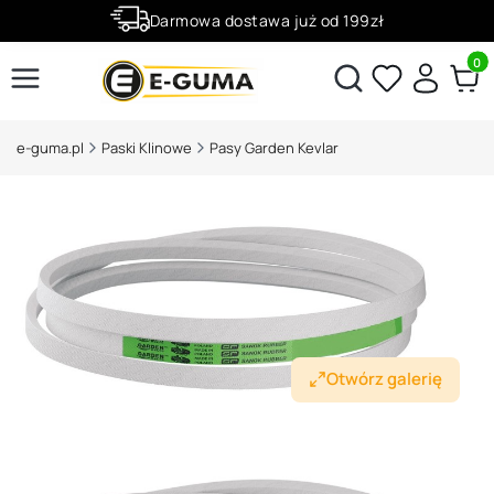
Darmowa dostawa już od 199zł
Rabaty -50% na wybrane produkty
Produ
Otwórz wyszukiwarkę
e-guma.pl
Paski Klinowe
Pasy Garden Kevlar
Otwórz galerię