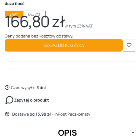
duża ilość
166,80 zł
z VAT
bez VAT
Cena
w tym 23% VAT
w tym
23%
VAT
Ceny podane bez kosztów dostawy.
DODAJ DO KOSZYKA
Czas wysyłki:
3 dni
Zapytaj o produkt
Dostawa
od 13,99 zł
- InPost Paczkomaty
OPIS