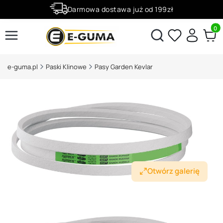
Darmowa dostawa już od 199zł
Rabaty -50% na wybrane produkty
Produ
Otwórz wyszukiwarkę
e-guma.pl
Paski Klinowe
Pasy Garden Kevlar
Otwórz galerię