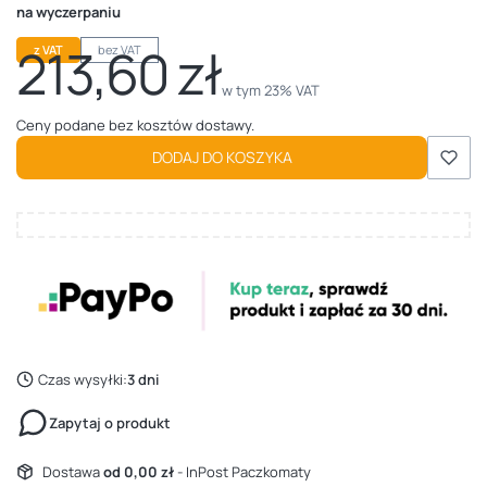
na wyczerpaniu
213,60 zł
z VAT
bez VAT
Cena
w tym 23% VAT
w tym
23%
VAT
Ceny podane bez kosztów dostawy.
DODAJ DO KOSZYKA
Czas wysyłki:
3 dni
Zapytaj o produkt
Dostawa
od 0,00 zł
- InPost Paczkomaty