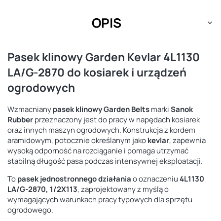
OPIS
Pasek klinowy Garden Kevlar 4L1130
LA/G-2870 do kosiarek i urządzeń
ogrodowych
Wzmacniany
pasek klinowy Garden Belts
marki
Sanok
Rubber
przeznaczony jest do pracy w napędach kosiarek
oraz innych maszyn ogrodowych. Konstrukcja z kordem
aramidowym, potocznie określanym jako
kevlar
, zapewnia
wysoką odporność na rozciąganie i pomaga utrzymać
stabilną długość pasa podczas intensywnej eksploatacji.
To
pasek jednostronnego działania
o oznaczeniu
4L1130
LA/G-2870, 1/2X113
, zaprojektowany z myślą o
wymagających warunkach pracy typowych dla sprzętu
ogrodowego.