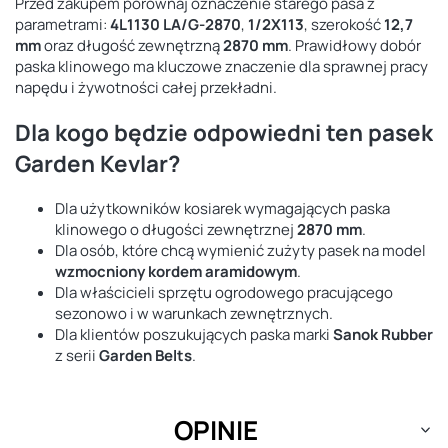
Przed zakupem porównaj oznaczenie starego pasa z
parametrami:
4L1130 LA/G-2870
,
1/2X113
, szerokość
12,7
mm
oraz długość zewnętrzną
2870 mm
. Prawidłowy dobór
paska klinowego ma kluczowe znaczenie dla sprawnej pracy
napędu i żywotności całej przekładni.
Dla kogo będzie odpowiedni ten pasek
Garden Kevlar?
Dla użytkowników kosiarek wymagających paska
klinowego o długości zewnętrznej
2870 mm
.
Dla osób, które chcą wymienić zużyty pasek na model
wzmocniony kordem aramidowym
.
Dla właścicieli sprzętu ogrodowego pracującego
sezonowo i w warunkach zewnętrznych.
Dla klientów poszukujących paska marki
Sanok Rubber
z serii
Garden Belts
.
OPINIE