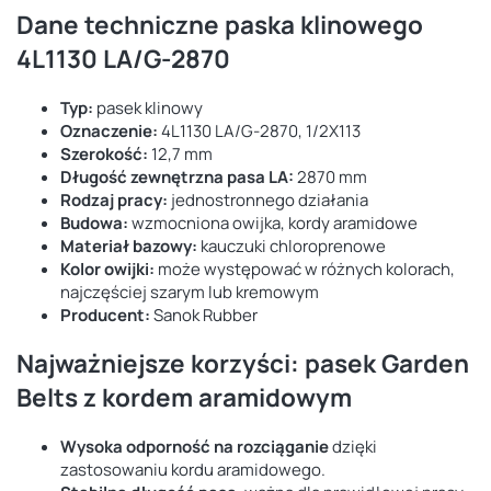
Dane techniczne paska klinowego
4L1130 LA/G-2870
Typ:
pasek klinowy
Oznaczenie:
4L1130 LA/G-2870, 1/2X113
Szerokość:
12,7 mm
Długość zewnętrzna pasa LA:
2870 mm
Rodzaj pracy:
jednostronnego działania
Budowa:
wzmocniona owijka, kordy aramidowe
Materiał bazowy:
kauczuki chloroprenowe
Kolor owijki:
może występować w różnych kolorach,
najczęściej szarym lub kremowym
Producent:
Sanok Rubber
Najważniejsze korzyści: pasek Garden
Belts z kordem aramidowym
Wysoka odporność na rozciąganie
dzięki
zastosowaniu kordu aramidowego.