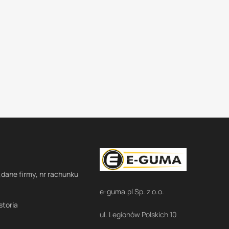
,dane firmy, nr rachunku
e-guma.pl Sp. z o.o.
storia
ul. Legionów Polskich 10