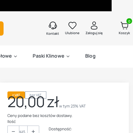
Produk
kaj
Ulubione
Zaloguj się
Koszyk
Kontakt
słowe
Paski Klinowe
Blog
20,00 zł
z VAT
bez VAT
Cena
w tym 23% VAT
w tym
23%
VAT
Ceny podane bez kosztów dostawy.
Ilość
Dostępność:
szt.