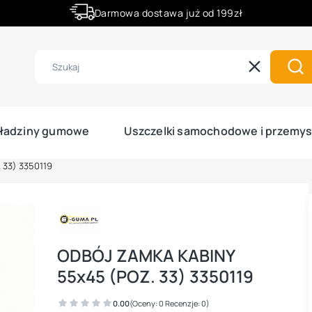
Darmowa dostawa już od 199zł
Rabaty -50% na wybrane produkty
Wyczyść
Szu
ładziny gumowe
Uszczelki samochodowe i przemy
 33) 3350119
ODBÓJ ZAMKA KABINY
55x45 (POZ. 33) 3350119
0.00
(Oceny: 0 Recenzje: 0)