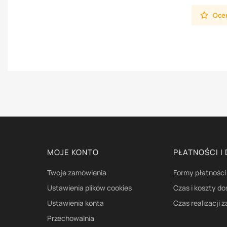
Oceń
Linki w stopce
MOJE KONTO
PŁATNOŚCI I
Twoje zamówienia
Formy płatności
Ustawienia plików cookies
Czas i koszty d
Ustawienia konta
Czas realizacji 
Przechowalnia