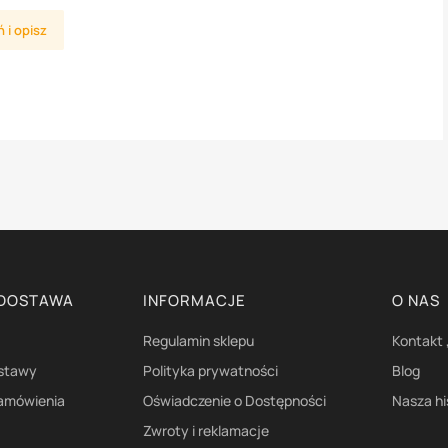
 i opisz
 DOSTAWA
INFORMACJE
O NAS
Regulamin sklepu
Kontakt 
ostawy
Polityka prywatności
Blog
zamówienia
Oświadczenie o Dostępności
Nasza hi
Zwroty i reklamacje