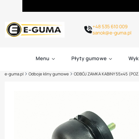
+48 535 610 009
sanok@e-guma.pl
Menu
Płyty gumowe
Wyk
e-guma.pl
Odboje kliny gumowe
ODBÓJ ZAMKA KABINY 55x45 (POZ.