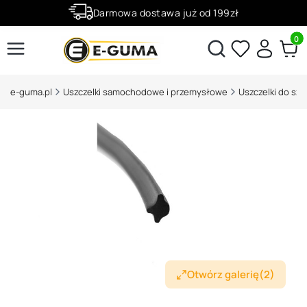
Darmowa dostawa już od 199zł
Rabaty -50% na wybrane produkty
Produ
Otwórz wyszukiwarkę
e-guma.pl
Uszczelki samochodowe i przemysłowe
Otwórz galerię
(2)