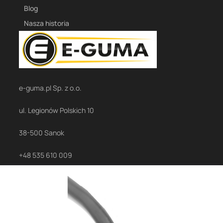
Blog
Nasza historia
e-guma.pl Sp. z o.o.
ul. Legionów Polskich 10
38-500 Sanok
+48 535 610 009
sanok@e-guma.pl
Sklep internetowy
Shoper.pl