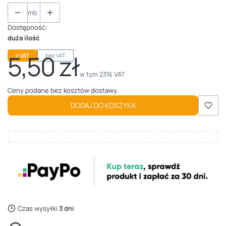
mb
Dostępność:
duża ilość
5,50 zł
z VAT
bez VAT
Cena
w tym 23% VAT
w tym
23%
VAT
Ceny podane bez kosztów dostawy.
DODAJ DO KOSZYKA
Czas wysyłki:
3 dni