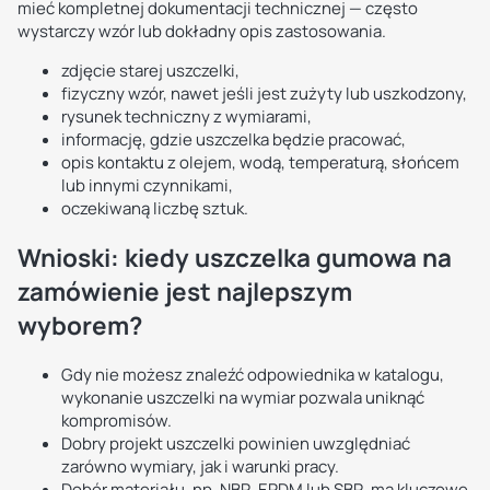
mieć kompletnej dokumentacji technicznej — często
wystarczy wzór lub dokładny opis zastosowania.
zdjęcie starej uszczelki,
fizyczny wzór, nawet jeśli jest zużyty lub uszkodzony,
rysunek techniczny z wymiarami,
informację, gdzie uszczelka będzie pracować,
opis kontaktu z olejem, wodą, temperaturą, słońcem
lub innymi czynnikami,
oczekiwaną liczbę sztuk.
Wnioski: kiedy uszczelka gumowa na
zamówienie jest najlepszym
wyborem?
Gdy nie możesz znaleźć odpowiednika w katalogu,
wykonanie uszczelki na wymiar pozwala uniknąć
kompromisów.
Dobry projekt uszczelki powinien uwzględniać
zarówno wymiary, jak i warunki pracy.
Dobór materiału, np. NBR, EPDM lub SBR, ma kluczowe