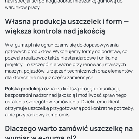
nasi specjaliści pomogą dobrać mieszankę gumową do
warunków pracy.
Własna produkcja uszczelek i form —
większa kontrola nad jakością
W e-guma.pl nie ograniczamy się do dopasowywania
gotowych produktów. Wykonujemy formy od podstaw, co
pozwala realizować także niestandardowe i unikalne
projekty. To szczególnie ważne przy renowacji starszych
maszyn, pojazdów, urządzeń technicznych oraz elementów,
dla których nie ma już części zamiennych.
Polska produkcja
oznacza krótszą drogę komunikacji,
bezpośredni nadzór nad jakością i możliwość sprawnego
ustalenia szczegółów zamówienia. Dzięki temu klient
otrzymuje uszczelkę przygotowaną pod konkretne potrzeby,
a nie przypadkowy kompromis.
Dlaczego warto zamówić uszczelkę na
wymiar w e-guma.pl?