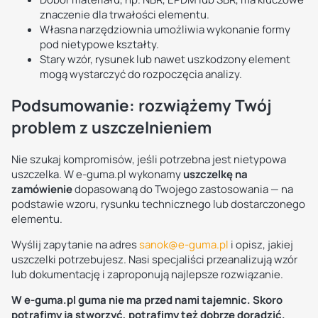
znaczenie dla trwałości elementu.
Własna narzędziownia umożliwia wykonanie formy
pod nietypowe kształty.
Stary wzór, rysunek lub nawet uszkodzony element
mogą wystarczyć do rozpoczęcia analizy.
Podsumowanie: rozwiążemy Twój
problem z uszczelnieniem
Nie szukaj kompromisów, jeśli potrzebna jest nietypowa
uszczelka. W e-guma.pl wykonamy
uszczelkę na
zamówienie
dopasowaną do Twojego zastosowania — na
podstawie wzoru, rysunku technicznego lub dostarczonego
elementu.
Wyślij zapytanie na adres
sanok@e-guma.pl
i opisz, jakiej
uszczelki potrzebujesz. Nasi specjaliści przeanalizują wzór
lub dokumentację i zaproponują najlepsze rozwiązanie.
W e-guma.pl guma nie ma przed nami tajemnic. Skoro
potrafimy ją stworzyć, potrafimy też dobrze doradzić.