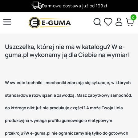
Darmowa dostawa już od 199zł
Rabaty -50% na wybrane produkty
Produ
Otwórz wyszukiwarkę
Uszczelka, której nie ma w katalogu? W e-
guma.pl wykonamy ją dla Ciebie na wymiar!
W świecie techniki i mechaniki zdarzają się sytuacje, w których
standardowe rozwiązania zawodzą. Masz zabytkowy samochód,
do którego nikt już nie produkuje części? A może Twoja linia
produkcyjna wymaga profilu gumowego o nietypowym
przekroju?W e-guma.pl nie ograniczamy się tylko do gotowych