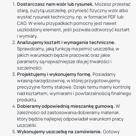
Dostarczasz nam wzór lub rysunek.
Możesz przesłać
starą, zużytą uszczelkę, przynieść fizyczny wzór albo
wysłać rysunek techniczny, np. w formacie PDF lub
CAD. W wielu przypadkach pomocny jest nawet
uszkodzony element, jeśli pozwala odtworzyć kształt
i wymiary.
Analizujemy kształt i wymagania techniczne.
Sprawdzamy, jaką funkcję ma pełnić uszczelka, w
jakich warunkach będzie pracować oraz jakie
parametry są najważniejsze dla jej trwałości i
szczelności.
Projektujemy i wykonujemy formę.
Posiadamy
własną narzędziownię, w której przygotowujemy
precyzyjne formy stalowe. Dzięki temu mamy kontrolę
nad kształtem, wymiarami i powtarzalnością finalnego
produktu.
Dobieramy odpowiednią mieszankę gumową.
W
zależności od zastosowania dobieramy materiał,
który będzie najlepiej odpowiadał warunkom pracy
uszczelki.
Wykonujemy uszczelkę na zamówienie.
Gotowy