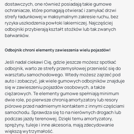
dostawczych, one również posiadają takie gumowe
ochraniacze, które pomagają otwierać i zamykać drzwi
strefy ładunkowej w maksymalnym zakresie ruchu, bez
ryzyka uszkodzenia powłoki lakierniczej. Najczęściej
odbojniki przybierają kształt stożków lub tak zwanych
bałwanków.
Odbojnik chroni elementy zawieszenia wielu pojazdów!
Jeśli nadal ciekawi Cię, gdzie jeszcze możesz spotkać
odbojnik, warto ze strefy przemysłowej przenieść się do
warsztatu samochodowego. Wtedy możesz zajrzeć pod
auto i zobaczyć, jak wiele gumowych odbojników znajduje
się w zawieszeniu pojazdów osobowych, a także
ciężarowych. Te elementy gumowe spełniają minimum
dwie role, po pierwsze chronią amortyzatory lub resory
piórowe przed nadmiernym kontaktem z innymi częściami
samochodu. Sprawdza się to na nierównych drogach lub
podczas jazdy terenowej. Dzięki temu amortyzatory,
sprężyny, tuleje i inne akcesoria, mają zdecydowanie
większą wytrzymałość.