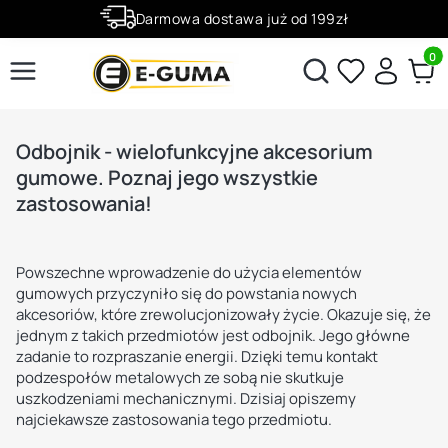
Darmowa dostawa już od 199zł
Rabaty -50% na wybrane produkty
Produ
Otwórz wyszukiwarkę
Odbojnik - wielofunkcyjne akcesorium
gumowe. Poznaj jego wszystkie
zastosowania!
Powszechne wprowadzenie do użycia elementów
gumowych przyczyniło się do powstania nowych
akcesoriów, które zrewolucjonizowały życie. Okazuje się, że
jednym z takich przedmiotów jest odbojnik. Jego główne
zadanie to rozpraszanie energii. Dzięki temu kontakt
podzespołów metalowych ze sobą nie skutkuje
uszkodzeniami mechanicznymi. Dzisiaj opiszemy
najciekawsze zastosowania tego przedmiotu.