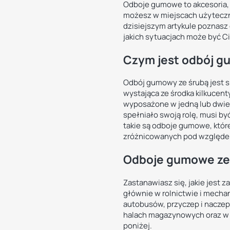
Odboje gumowe to akcesoria, k
możesz w miejscach użyteczn
dzisiejszym artykule poznasz
jakich sytuacjach może być Ci
Czym jest odbój g
Odbój gumowy ze śrubą jest 
wystająca ze środka kilkucen
wyposażone w jedną lub dwie 
spełniało swoją rolę, musi by
takie są odboje gumowe, któr
zróżnicowanych pod względem w
Odboje gumowe ze 
Zastanawiasz się, jakie jest 
głównie w rolnictwie i mec
autobusów, przyczep i naczep,
halach magazynowych oraz w 
poniżej.