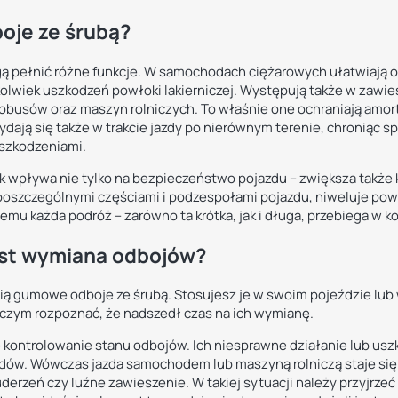
oje ze śrubą?
pełnić różne funkcje. W samochodach ciężarowych ułatwiają ot
kolwiek uszkodzeń powłoki lakierniczej. Występują także w zawi
busów oraz maszyn rolniczych. To właśnie one ochraniają amor
ydają się także w trakcie jazdy po nierównym terenie, chroniąc sp
szkodzeniami.
 wpływa nie tylko na bezpieczeństwo pojazdu – zwiększa także
poszczególnymi częściami i podzespołami pojazdu, niweluje po
emu każda podróż – zarówno ta krótka, jak i długa, przebiega w 
est wymiana odbojów?
łnią gumowe odboje ze śrubą. Stosujesz je w swoim pojeździe lub
o czym rozpoznać, że nadszedł czas na ich wymianę.
e kontrolowanie stanu odbojów. Ich niesprawne działanie lub us
azdów. Wówczas jazda samochodem lub maszyną rolniczą staje się
derzeń czy luźne zawieszenie. W takiej sytuacji należy przyjrze