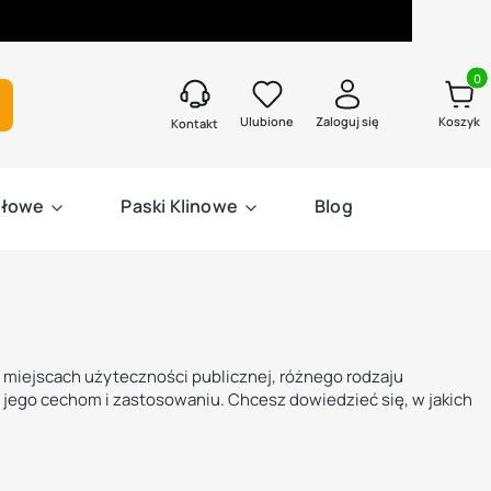
Produk
kaj
Ulubione
Zaloguj się
Koszyk
Kontakt
słowe
Paski Klinowe
Blog
w miejscach użyteczności publicznej, różnego rodzaju
 jego cechom i zastosowaniu. Chcesz dowiedzieć się, w jakich