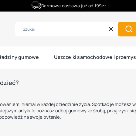
Darmowa dostawa już od 199zł
Rabaty -50% na wybrane produkty
Wyczyść
Szu
ładziny gumowe
Uszczelki samochodowe i przemy
edzieć?
sowaniem, niemal w każdej dziedzinie życia. Spotkać je możesz 
ejszym artykule poznasz odbój gumowy ze śrubą, przyjrzysz się
 odpowiedź na swoje pytanie.