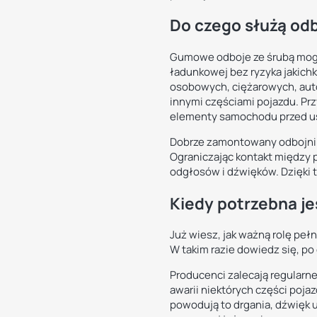
Do czego służą odb
Gumowe odboje ze śrubą mogą 
ładunkowej bez ryzyka jakich
osobowych, ciężarowych, auto
innymi częściami pojazdu. Prz
elementy samochodu przed u
Dobrze zamontowany odbojnik
Ograniczając kontakt między 
odgłosów i dźwięków. Dzięki t
Kiedy potrzebna j
Już wiesz, jak ważną rolę pe
W takim razie dowiedz się, p
Producenci zalecają regularn
awarii niektórych części poj
powodują to drgania, dźwięk u