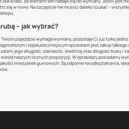
t oka widać, że element ten nadaje się do wymiany. Jeżeli jest m
patrz się w nowy. Na szczęście nie musisz daleko szukać – wszystk
sklepu.
rubą – jak wybrać?
 w Twoim pojeździe wymaga wymiany, pozostaje Ci już tylko jedn
ajprostszym i najskuteczniejszym sposobem jest zakup takiego
atem jego długość, szerokość, średnicę oraz długość śruby i za
o wśród naszych licznych propozycji. W sprzedaży posiadamy wy
 jakości mieszanek gumowych. Są odporne na odkształcenia, skra
ków.