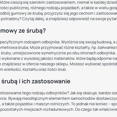
tóre cieszą się szerokim zastosowaniem, niemal w każdej dziedz
ości publicznej, różnego rodzaju pojazdach, a także w wielu 
 odbój gumowy ze śrubą, przyjrzysz się jego cechom i zastosowa
 potrzebny? Czytaj dalej, a znajdziesz odpowiedź na swoje pytan
umowy ze śrubą?
specyficznym rodzajem odbojnika. Wyróżnia się swoją budową, a
tymetrowa śruba. Może przyjmować różne kształty, np. bałwanka
śruby, umiejscowione symetrycznie po obu stronach odbojnika.
ć wykonane z wysokiej jakości materiałów, które będą odporne n
e znajdziesz w ofercie naszego sklepu. Możesz wybierać spośród
ielkości, kształtu oraz ilości śrub.
śrubą i ich zastosowanie
zastosowanie tego rodzaju odbojników? Jak się okazuje, bardzo sze
hanice. Bywają nieodłącznym elementem samochodów dostawczyc
 a także pojazdów i maszyn rolniczych. To jednak nie koniec – s
pozostałych miejscach rozładunkowych. Do czego tak właściwie