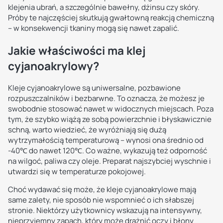
klejenia ubrań, a szczególnie bawełny, dżinsu czy skóry.
Próby te najczęściej skutkują gwałtowną reakcją chemiczną
– w konsekwencji tkaniny mogą się nawet zapalić.
Jakie właściwości ma klej
cyjanoakrylowy?
Kleje cyjanoakrylowe są uniwersalne, pozbawione
rozpuszczalników i bezbarwne. To oznacza, że możesz je
swobodnie stosować nawet w widocznych miejscach. Poza
tym, że szybko wiążą ze sobą powierzchnie i błyskawicznie
schną, warto wiedzieć, że wyróżniają się dużą
wytrzymałością temperaturową – wynosi ona średnio od
-40℃ do nawet 120℃. Co ważne, wykazują też odporność
na wilgoć, paliwa czy oleje. Preparat najszybciej wyschnie i
utwardzi się w temperaturze pokojowej.
Choć wydawać się może, że kleje cyjanoakrylowe mają
same zalety, nie sposób nie wspomnieć o ich słabszej
stronie. Niektórzy użytkownicy wskazują na intensywny,
nieprzyjemny zapach, który może drażnić oczy i błony