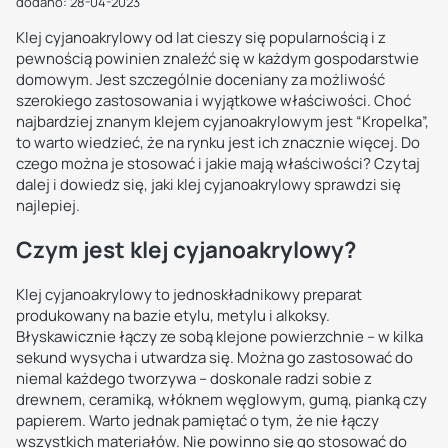
dodano: 28-04-2023
Klej cyjanoakrylowy od lat cieszy się popularnością i z
pewnością powinien znaleźć się w każdym gospodarstwie
domowym. Jest szczególnie doceniany za możliwość
szerokiego zastosowania i wyjątkowe właściwości. Choć
najbardziej znanym klejem cyjanoakrylowym jest “Kropelka”,
to warto wiedzieć, że na rynku jest ich znacznie więcej. Do
czego można je stosować i jakie mają właściwości? Czytaj
dalej i dowiedz się, jaki klej cyjanoakrylowy sprawdzi się
najlepiej.
Czym jest klej cyjanoakrylowy?
Klej cyjanoakrylowy to jednoskładnikowy preparat
produkowany na bazie etylu, metylu i alkoksy.
Błyskawicznie łączy ze sobą klejone powierzchnie – w kilka
sekund wysycha i utwardza się. Można go zastosować do
niemal każdego tworzywa – doskonale radzi sobie z
drewnem, ceramiką, włóknem węglowym, gumą, pianką czy
papierem. Warto jednak pamiętać o tym, że nie łączy
wszystkich materiałów. Nie powinno się go stosować do