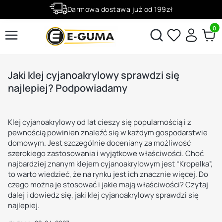
Darmowa dostawa już od 199zł
Rabaty -50% na wybrane produkty
Produ
Otwórz wyszukiwarkę
Jaki klej cyjanoakrylowy sprawdzi się
najlepiej? Podpowiadamy
Klej cyjanoakrylowy od lat cieszy się popularnością i z
pewnością powinien znaleźć się w każdym gospodarstwie
domowym. Jest szczególnie doceniany za możliwość
szerokiego zastosowania i wyjątkowe właściwości. Choć
najbardziej znanym klejem cyjanoakrylowym jest “Kropelka”,
to warto wiedzieć, że na rynku jest ich znacznie więcej. Do
czego można je stosować i jakie mają właściwości? Czytaj
dalej i dowiedz się, jaki klej cyjanoakrylowy sprawdzi się
najlepiej.