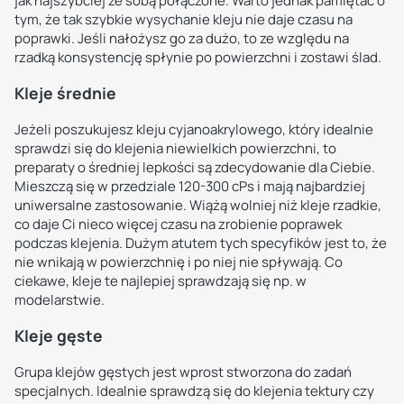
jak najszybciej ze sobą połączone. Warto jednak pamiętać o
tym, że tak szybkie wysychanie kleju nie daje czasu na
poprawki. Jeśli nałożysz go za dużo, to ze względu na
rzadką konsystencję spłynie po powierzchni i zostawi ślad.
Kleje średnie
Jeżeli poszukujesz kleju cyjanoakrylowego, który idealnie
sprawdzi się do klejenia niewielkich powierzchni, to
preparaty o średniej lepkości są zdecydowanie dla Ciebie.
Mieszczą się w przedziale 120-300 cPs i mają najbardziej
uniwersalne zastosowanie. Wiążą wolniej niż kleje rzadkie,
co daje Ci nieco więcej czasu na zrobienie poprawek
podczas klejenia. Dużym atutem tych specyfików jest to, że
nie wnikają w powierzchnię i po niej nie spływają. Co
ciekawe, kleje te najlepiej sprawdzają się np. w
modelarstwie.
Kleje gęste
Grupa klejów gęstych jest wprost stworzona do zadań
specjalnych. Idealnie sprawdzą się do klejenia tektury czy