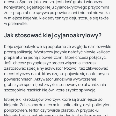
drewna. Spoina, jaką tworzą, jest dość gruba i widoczna.
Konsystencja gęstego kleju cyjanoakrylowego przypomina
żel – preparat nie spływa po powierzchni i niemal nie wnika
w miejsce klejenia. Niekiedy ten typ kleju stosuje się także
w przemyśle.
Jak stosować klej cyjanoakrylowy?
Kleje cyjanoakrylowe są popularne ze względu na niezwykle
prostą aplikację. Wystarczy jedynie nałożyć niewielką ilość
preparatu na jedną z powierzchni, które chcesz połączyć.
Jeśli chcesz przyspieszyć proces wiązania, możesz
zastosować specjalny aktywator. Pozwoli też zlikwidować
nieestetyczny nalot, który często pojawia się na klejonych
powierzchniach. Aktywator umożliwia wytworzenie
grubszych spoin i jest zwykle stosowany do utwardzania
szczególnie rzadkich klejów, które szybko spływają.
Istnieje kilka rodzajów tworzyw, które są trudniejsze do
klejenia. Zaliczamy do nich m.in. poliolefiny, czyli polietylen,
polipropylen, teflon czy twarde plastiki. W przypadku
klejenia takich materiałów niezbędne jest odtłuszczenie i