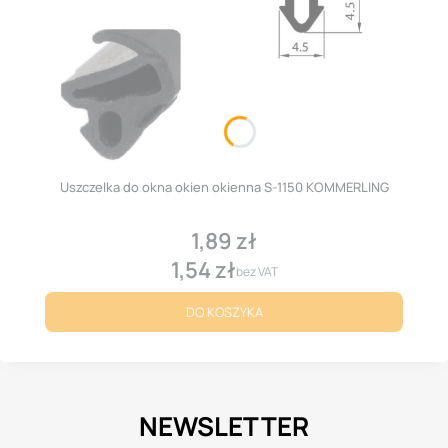
Uszczelka do okna okien okienna S-1150 KOMMERLING
1,89 zł
Cena
1,54 zł
Cena
bez VAT
DO KOSZYKA
NEWSLETTER