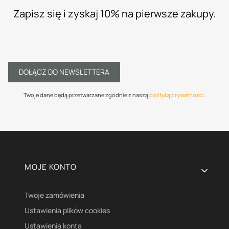
Zapisz się i zyskaj 10% na pierwsze zakupy.
DOŁĄCZ DO NEWSLETTERA
Twoje dane będą przetwarzane zgodnie z naszą
polityką prywatności
.
Linki w stopce
MOJE KONTO
Twoje zamówienia
Ustawienia plików cookies
Ustawienia konta