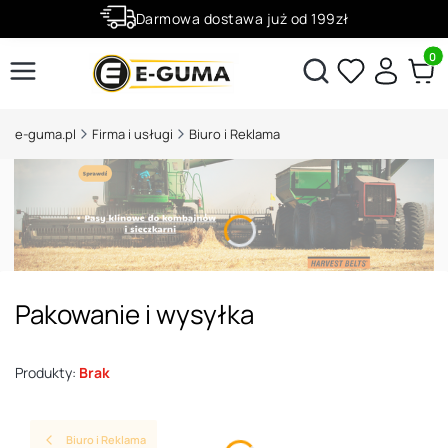
Darmowa dostawa już od 199zł
Rabaty -50% na wybrane produkty
Produ
Otwórz wyszukiwarkę
e-guma.pl
Firma i usługi
Biuro i Reklama
Pakowanie i wysyłka
Produkty:
Brak
Biuro i Reklama