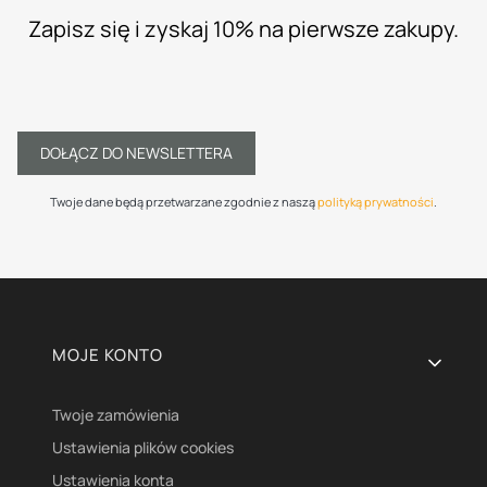
Zapisz się i zyskaj 10% na pierwsze zakupy.
DOŁĄCZ DO NEWSLETTERA
Twoje dane będą przetwarzane zgodnie z naszą
polityką prywatności
.
Linki w stopce
MOJE KONTO
Twoje zamówienia
Ustawienia plików cookies
Ustawienia konta