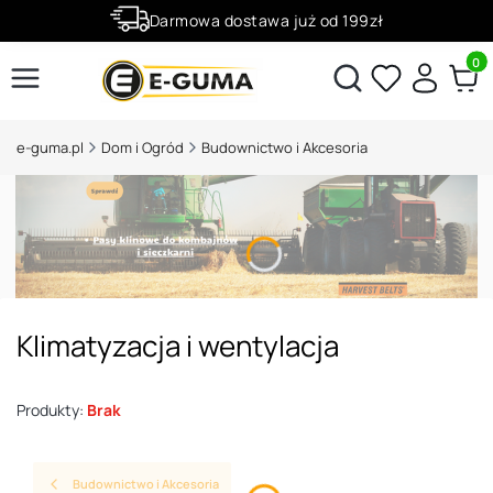
Darmowa dostawa już od 199zł
Rabaty -50% na wybrane produkty
Produ
Otwórz wyszukiwarkę
e-guma.pl
Dom i Ogród
Budownictwo i Akcesoria
Klimatyzacja i wentylacja
Produkty:
Brak
Budownictwo i Akcesoria