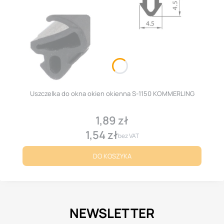
Uszczelka do okna okien okienna S-1150 KOMMERLING
1,89 zł
Cena
1,54 zł
Cena
bez VAT
DO KOSZYKA
NEWSLETTER