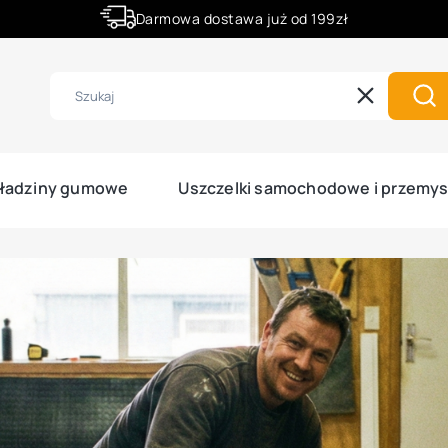
Darmowa dostawa już od 199zł
Rabaty -50% na wybrane produkty
Wyczyść
Szu
ładziny gumowe
Uszczelki samochodowe i przemy