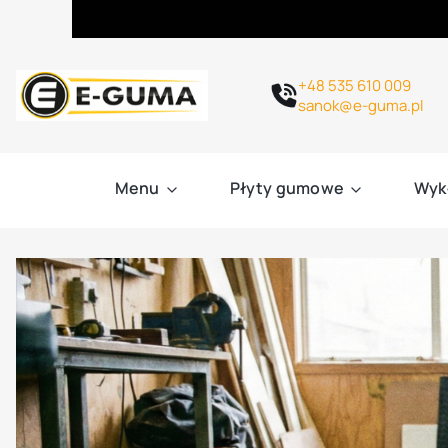
+48 535 610 009
sanok@e-guma.pl
Menu
Płyty gumowe
Wyk