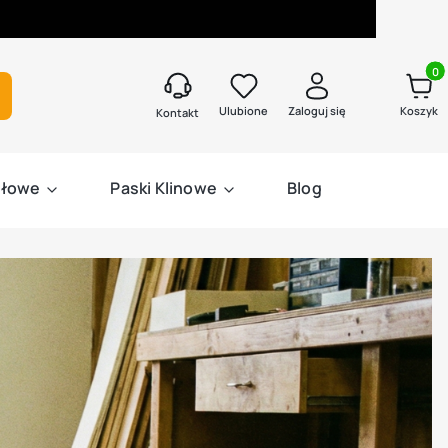
Produk
kaj
Ulubione
Zaloguj się
Koszyk
Kontakt
słowe
Paski Klinowe
Blog