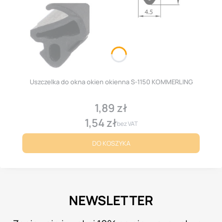
Uszczelka do okna okien okienna S-1150 KOMMERLING
1,89 zł
Cena
1,54 zł
Cena
bez VAT
DO KOSZYKA
NEWSLETTER