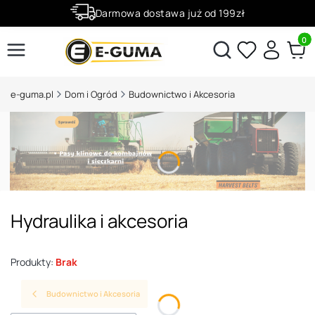
Darmowa dostawa już od 199zł
Rabaty -50% na wybrane produkty
Produ
Otwórz wyszukiwarkę
e-guma.pl
Dom i Ogród
Budownictwo i Akcesoria
Hydraulika i akcesoria
Produkty:
Brak
Budownictwo i Akcesoria